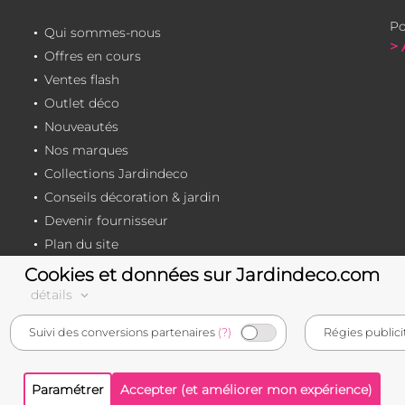
Po
Qui sommes-nous
> 
Offres en cours
Ventes flash
Outlet déco
Nouveautés
Nos marques
Collections Jardindeco
Conseils décoration & jardin
Devenir fournisseur
Plan du site
Cookies et données sur Jardindeco.com
détails
e-commerçant français
Suivi des conversions partenaires
(?)
Régies publici