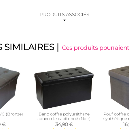
PRODUITS ASSOCIÉS
 SIMILAIRES
|
Ces produits pourraient
PVC (Bronze)
Banc coffre polyuréthane
Pouf coffre 
couvercle capitonné (Noir)
synthétique 
anth
0 €
34,90 €
16