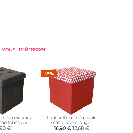
 vous intéresser
-25%
carré en velours
Pouf coffre carré pliable
Pouf cof
capitonné (Gris
scandinave (Rouge)
scan
racite)
,90 €
12,68 €
16,90 €