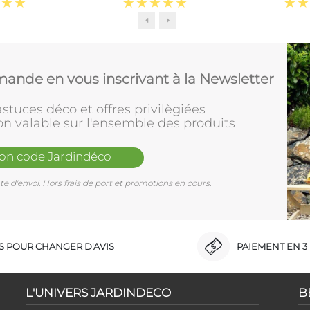
ande en vous inscrivant à la Newsletter
stuces déco et offres privilègiées
on valable sur l'ensemble des produits
mon code Jardindéco
e d'envoi. Hors frais de port et promotions en cours.
RS POUR CHANGER D'AVIS
PAIEMENT EN 3 
L'UNIVERS JARDINDECO
B