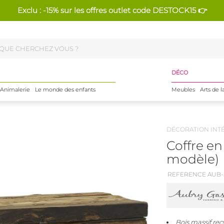
Exclu : -15% sur les offres outlet code DESTOCK15 👉
DÉCO
Animalerie
Le monde des enfants
Meubles
Arts de l
DÉCORATION INT
Coffre en
modèle)
REFERENCE AUB-
Bois massif rec