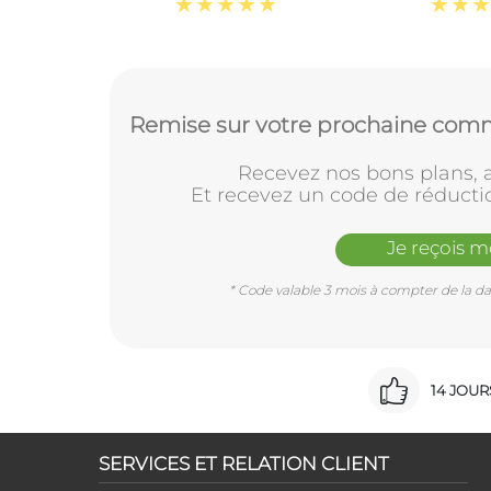
Remise sur votre prochaine comm
Recevez nos bons plans, a
Et recevez un code de réducti
Je reçois 
* Code valable 3 mois à compter de la dat
14 JOU
SERVICES ET RELATION CLIENT