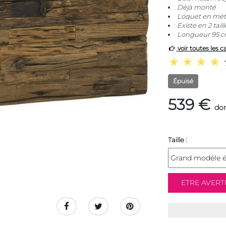
Déjà monté
Loquet en mét
Existe en 2 taill
Longueur 95 c
voir toutes les c
Épuisé
539 €
don
Taille :