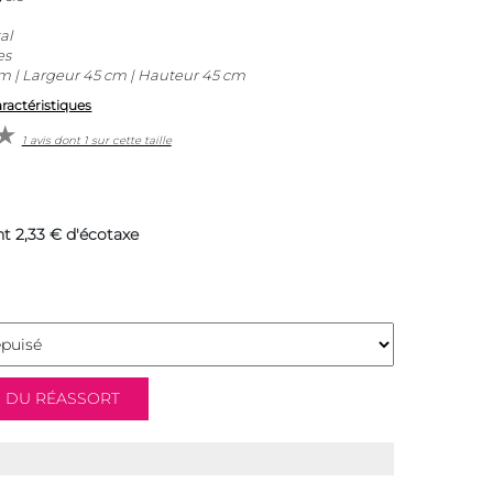
al
es
m | Largeur 45 cm | Hauteur 45 cm
aractéristiques
1 avis dont 1 sur cette taille
t 2,33 € d'écotaxe