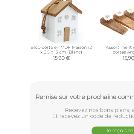
Bloc-porte en MDF Maison 12
Assortiment 
x 8.5 x 13 cm (Blanc)
portes Arc
15,90 €
15,9
Remise sur votre prochaine comm
Recevez nos bons plans, a
Et recevez un code de réducti
Je reçois 