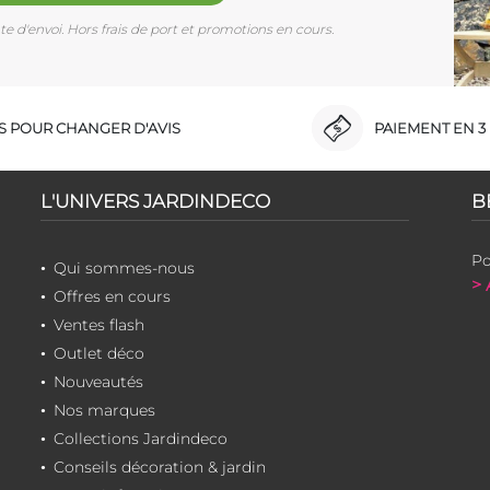
e d'envoi. Hors frais de port et promotions en cours.
RS POUR CHANGER D'AVIS
PAIEMENT EN 3 
L'UNIVERS JARDINDECO
B
Po
Qui sommes-nous
> 
Offres en cours
Ventes flash
Outlet déco
Nouveautés
Nos marques
Collections Jardindeco
Conseils décoration & jardin