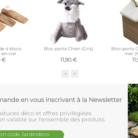
de 4 blocs-
Bloc-porte Chien (Gris)
Bloc-porte 
-en-ciel
mer (
0 €
11,90 €
11
ande en vous inscrivant à la Newsletter
stuces déco et offres privilègiées
on valable sur l'ensemble des produits
mon code Jardindéco