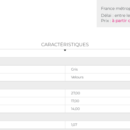
France métrop
Délai : entre l
Prix :
à partir 
CARACTÉRISTIQUES
Gris
Velours
27,00
17,00
14,00
1,07