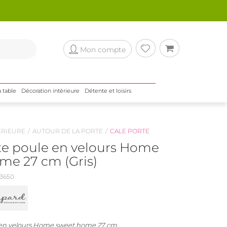
Mon compte
a table
Décoration intérieure
Détente et loisirs
ÉRIEURE
AUTOUR DE LA PORTE
CALE PORTE
te poule en velours Home
me 27 cm (Gris)
3650
 en velours Home sweet home 27 cm