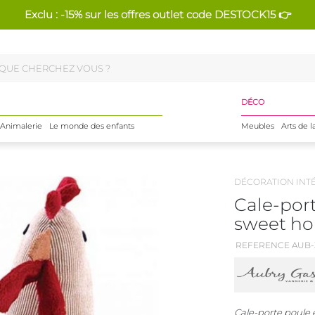
Exclu : -15% sur les offres outlet code DESTOCK15 👉
DÉCO
Animalerie
Le monde des enfants
Meubles
Arts de l
DÉCORATION INT
Cale-por
sweet ho
REFERENCE AUB-
Cale-porte poule