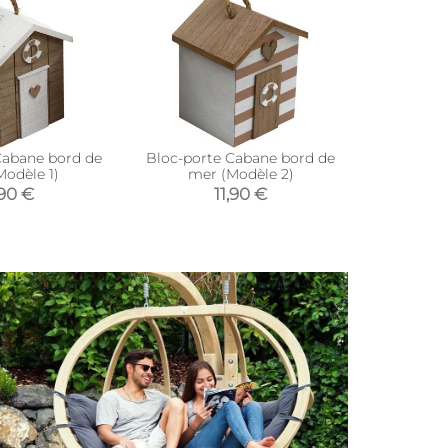
Cabane bord de
Bloc-porte Cabane bord de
Bloc-po
Modèle 1)
mer (Modèle 2)
Chicken 25
,90 €
11,90 €