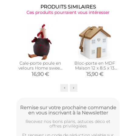
PRODUITS SIMILAIRES
Ces produits pourraient vous intéresser
Cale-porte poule en
Bloc-porte en MDF
Bl
velours Home sweet
Maison 12 x 8.5 x 13
home 27 cm (Gris)
cm (Blanc)
16,90 €
15,90 €
Remise sur votre prochaine commande
en vous inscrivant à la Newsletter
Recevez nos bons plans, astuces déco et
offres privilègiées
Et recevez un code de réduction valable sur