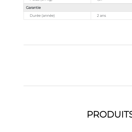
Garantie
Durée (année)
2 ans
PRODUITS