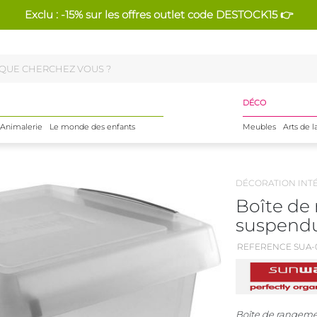
Exclu : -15% sur les offres outlet code DESTOCK15 👉
DÉCO
Animalerie
Le monde des enfants
Meubles
Arts de l
DÉCORATION INT
Boîte de
suspendu
REFERENCE SUA-0
Boîte de rangeme