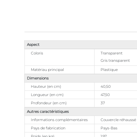
Aspect
Coloris
Transparent
Gris transparent
Matériau principal
Plastique
Dimensions
Hauteur (en cm)
40,50
Longueur (en cm)
47,50
Profondeur (en cm)
37
Autres caractéristiques
Informations complémentaires
Couvercle réhaussé ;
Pays de fabrication
Pays-Bas
Poids (en kg)
1,97