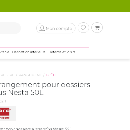
Mon compte
a table
Décoration intérieure
Détente et loisirs
ÉRIEURE
RANGEMENT
BOÎTE
 rangement pour dossiers
s Nesta 50L
211
nt pour dossiers suspendus Nesta 50L