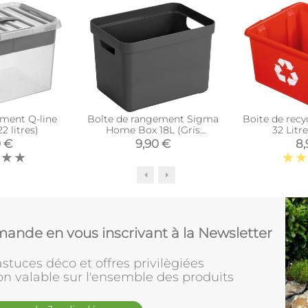
ement Q-line
Boîte de rangement Sigma
Boite de rec
2 litres)
Home Box 18L (Gris
32 Litr
anthracite)
0 €
9,90 €
8,
ande en vous inscrivant à la Newsletter
stuces déco et offres privilègiées
on valable sur l'ensemble des produits