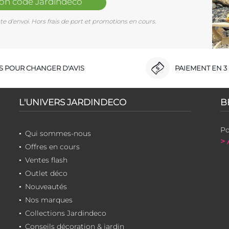
mon code Jardindéco
e d'envoi. Hors frais de port et promotions en cours.
RS POUR CHANGER D'AVIS
PAIEMENT EN 3 
L'UNIVERS JARDINDECO
B
Po
Qui sommes-nous
> 
Offres en cours
Ventes flash
Outlet déco
Nouveautés
Nos marques
Collections Jardindeco
Conseils décoration & jardin