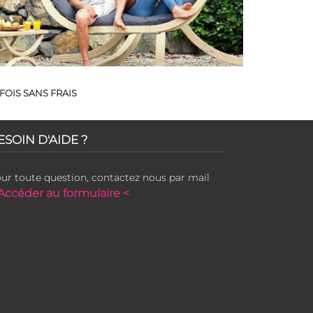
FOIS SANS FRAIS
ESOIN D'AIDE ?
ur toute question, contactez nous par mail
Accéder au formulaire <