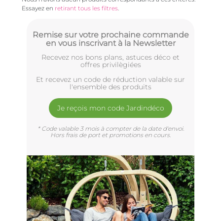
Essayez en
retirant tous les filtres
.
Remise sur votre prochaine commande
en vous inscrivant à la Newsletter
Recevez nos bons plans, astuces déco et
offres privilègiées
Et recevez un code de réduction valable sur
l'ensemble des produits
Je reçois mon code Jardindéco
* Code valable 3 mois à compter de la date d'envoi.
Hors frais de port et promotions en cours.