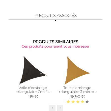
PRODUITS ASSOCIÉS
PRODUITS SIMILAIRES
Ces produits pourraient vous intéresser
Voile d'ombrage
Toile d'ombrage
T
triangulaire Coolfit
triangulaire 3 mètres
tria
noir (5 x 5 x 5 m)
(Ocre)
(
119 €
16,90 €