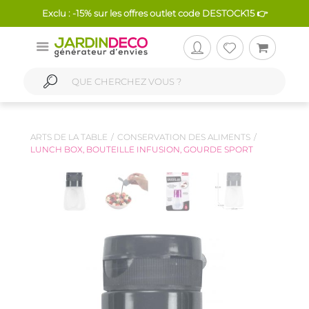
Exclu : -15% sur les offres outlet code DESTOCK15 👉
ARTS DE LA TABLE
CONSERVATION DES ALIMENTS
LUNCH BOX, BOUTEILLE INFUSION, GOURDE SPORT