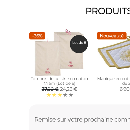
PRODUITS
-36%
Nouveauté
Lot de 6
Torchon de cuisine en coton
Manique en coto
Miam (Lot de 6)
de 2
24,26 €
6,90
37,90 €
Remise sur votre prochaine comm