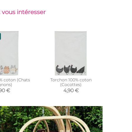
 vous intéresser
% coton (Chats
Torchon 100% coton
nons)
(Cocottes)
90 €
4,90 €