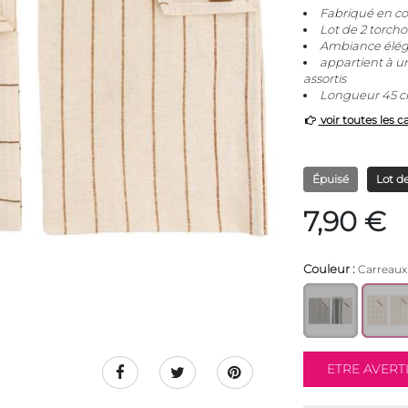
Fabriqué en co
Lot de 2 torcho
Ambiance éléga
appartient à un
assortis
Longueur 45 c
voir toutes les c
Épuisé
Lot de
7,90 €
Couleur :
Carreaux