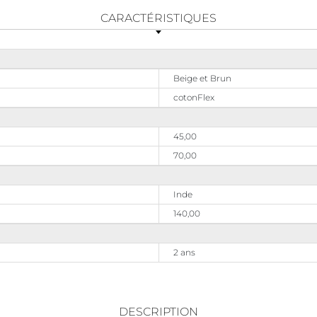
CARACTÉRISTIQUES
Beige et Brun
cotonFlex
45,00
70,00
Inde
140,00
2 ans
DESCRIPTION