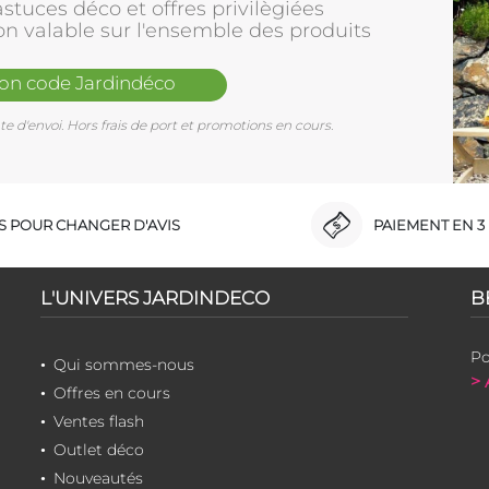
stuces déco et offres privilègiées
on valable sur l'ensemble des produits
mon code Jardindéco
e d'envoi. Hors frais de port et promotions en cours.
RS POUR CHANGER D'AVIS
PAIEMENT EN 3 
L'UNIVERS JARDINDECO
B
Po
Qui sommes-nous
> 
Offres en cours
Ventes flash
Outlet déco
Nouveautés