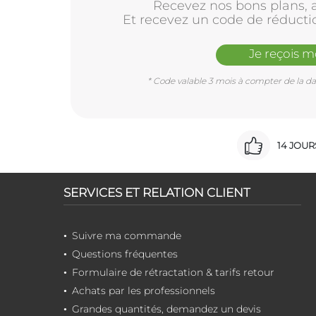
Recevez nos bons plans, a
Et recevez un code de réducti
Je reçois 
* Code valable 3 mois à compter de la dat
14 JOU
SERVICES ET RELATION CLIENT
Suivre ma commande
Questions fréquentes
Formulaire de rétractation & tarifs retour
Achats par les professionnels
Grandes quantités, demandez un devis