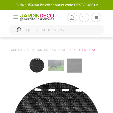
Exclu : -15% sur les offres outlet code DESTOCK15 👉
AMÉNAGEMENT JARDIN
BRISE VUE
TOILE BRISE VUE