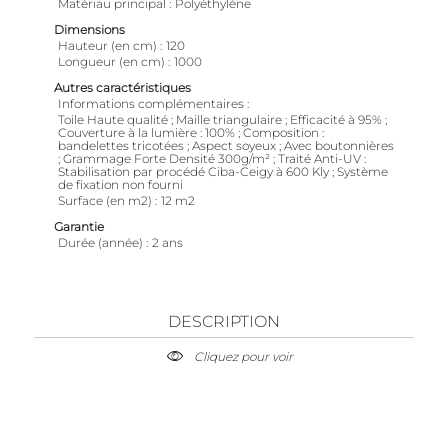
Matériau principal
Polyéthylène
Dimensions
Hauteur (en cm)
120
Longueur (en cm)
1000
Autres caractéristiques
Informations complémentaires
Toile Haute qualité ; Maille triangulaire ; Efficacité à 95% ;
Couverture à la lumière : 100% ; Composition :
bandelettes tricotées ; Aspect soyeux ; Avec boutonnières
; Grammage Forte Densité 300g/m² ; Traité Anti-UV :
Stabilisation par procédé Ciba-Ceigy à 600 Kly ; Système
de fixation non fourni
Surface (en m2)
12 m2
Garantie
Durée (année)
2 ans
DESCRIPTION
Cliquez pour voir