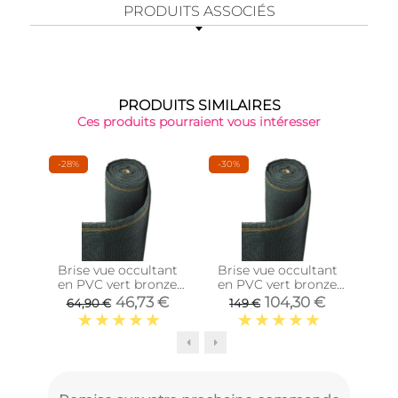
PRODUITS ASSOCIÉS
PRODUITS SIMILAIRES
Ces produits pourraient vous intéresser
-28%
-30%
-22
Brise vue occultant
Brise vue occultant
Bri
en PVC vert bronze
en PVC vert bronze
en 
(10 x 1.50 m)
(25 x 1.50 m)
46,73 €
104,30 €
64,90 €
149 €
1