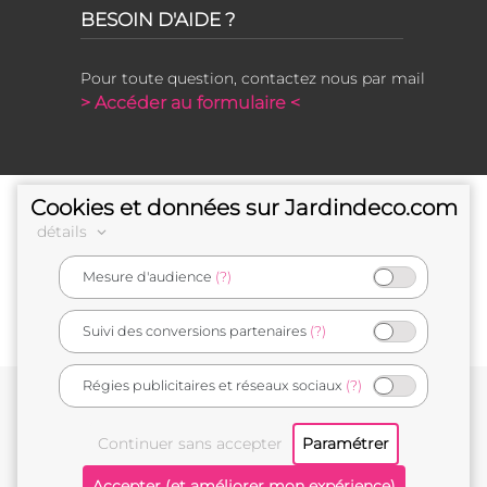
BESOIN D'AIDE ?
Pour toute question, contactez nous par mail
> Accéder au formulaire <
Cookies et données sur Jardindeco.com
détails
Mesure d'audience
(?)
e-commerçant français
Suivi des conversions partenaires
(?)
Régies publicitaires et réseaux sociaux
(?)
Conditions générales de vente