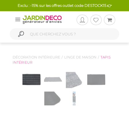
Exclu : -15% sur les offres outlet code DESTOCK15 👉
DÉCORATION INTÉRIEURE
LINGE DE MAISON
TAPIS
INTÉRIEUR