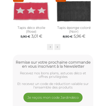
Tapis déco étoile
Tapis éponge coloré
(Rose)
(Noir)
ex
mos
3,01 €
5,96 €
5,90 €
8,90 €
Remise sur votre prochaine commande
en vous inscrivant à la Newsletter
Recevez nos bons plans, astuces déco et
offres privilègiées
Et recevez un code de réduction valable sur
l'ensemble des produits
Je reçois mon code Jardindéco