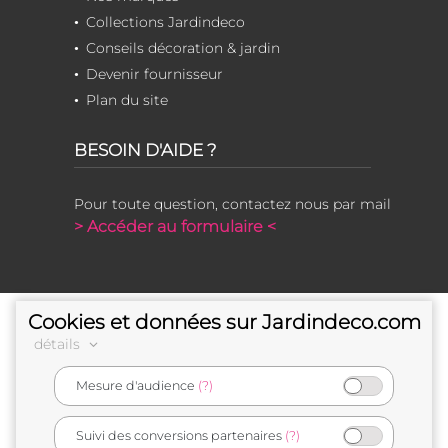
Collections Jardindeco
Conseils décoration & jardin
Devenir fournisseur
Plan du site
BESOIN D'AIDE ?
Pour toute question, contactez nous par mail
> Accéder au formulaire <
Cookies et données sur Jardindeco.com
détails
Mesure d'audience
(?)
e-commerçant français
Suivi des conversions partenaires
(?)