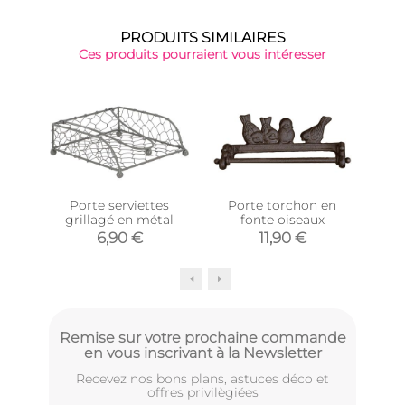
PRODUITS SIMILAIRES
Ces produits pourraient vous intéresser
-30
Porte serviettes
Porte torchon en
Por
grillagé en métal
fonte oiseaux
mé
impr
6,90 €
11,90 €
Remise sur votre prochaine commande
en vous inscrivant à la Newsletter
Recevez nos bons plans, astuces déco et
offres privilègiées