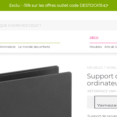
Exclu : -15% sur les offres outlet code DESTOCK15 👉
DÉCO
Animalerie
Le monde des enfants
Meubles
Arts de l
MEUBLES
MOBIL
Support 
ordinateu
REFERENCE YAM-
Support de range