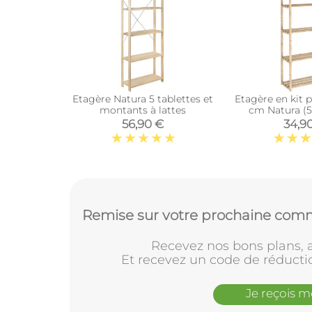
Etagère Natura 5 tablettes et
Etagère en kit 
montants à lattes
cm Natura (5
56,90 €
34,9
Remise sur votre prochaine comm
Recevez nos bons plans, a
Et recevez un code de réducti
Je reçois 