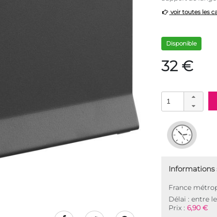
voir toutes les c
Disponible
32 €
Informations s
France métrop
Délai : entre l
Prix :
6,90 €