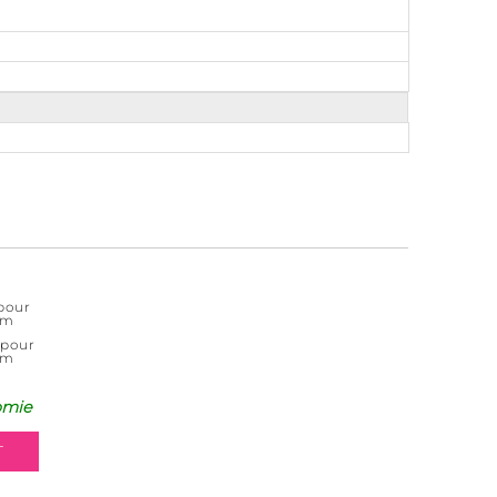
pour
im
 pour
im
omie