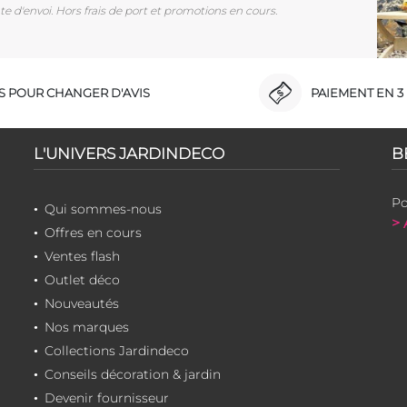
e d'envoi. Hors frais de port et promotions en cours.
RS POUR CHANGER D'AVIS
PAIEMENT EN 3 
L'UNIVERS JARDINDECO
B
Po
Qui sommes-nous
> 
Offres en cours
Ventes flash
Outlet déco
Nouveautés
Nos marques
Collections Jardindeco
Conseils décoration & jardin
Devenir fournisseur