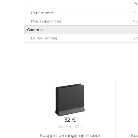
Pe
Livré monté
Ou
Poids (grammes)
73
Garantie
Durée (année)
2 
32 €
Ref. YAM-0217
Support de rangement pour
Su