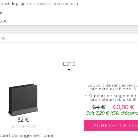
rmet de gagner de la place sur son bureau
i
5,00
ans
LOTS
Support de rangement 
ordinateur/tablette Sl
+ Support de rangement
ordinateur/tablette Sl
64 €
60,80 €
Soit
3,20 €
(5%)
d'écon
32 €
Ref. YAM-0217
pport de rangement pour