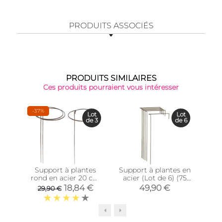
PRODUITS ASSOCIÉS
PRODUITS SIMILAIRES
Ces produits pourraient vous intéresser
-37%
Lot
Lot
de 3
de 6
Support à plantes
Support à plantes en
Su
rond en acier 20 cm
acier (Lot de 6) (75
cou
(Lot de 3)
cm)
18,84 €
49,90 €
29,90 €