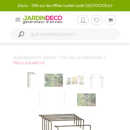
Exclu : -15% sur les offres outlet code DESTOCK15 👉
AMÉNAGEMENT JARDIN
POT, BAC & JARDINIÈRE
TREILLIS & ARCHE