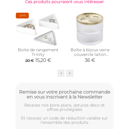
Ces produits pourraient vous intéresser
-24%
Boite de rangement
Boîte à bijoux verre
Por
Trinity
couvercle laiton
ois
Tesora
15,20 €
36 €
20 €
Remise sur votre prochaine commande
en vous inscrivant à la Newsletter
Recevez nos bons plans, astuces déco et
offres privilègiées
Et recevez un code de réduction valable sur
l'ensemble des produits