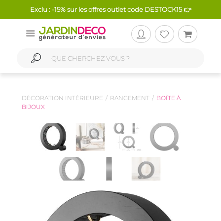
Exclu : -15% sur les offres outlet code DESTOCK15 👉
DÉCORATION INTÉRIEURE
RANGEMENT
BOÎTE À
BIJOUX