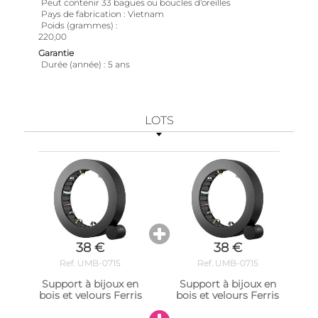
Peut contenir 33 bagues ou boucles d'oreilles
Pays de fabrication
Vietnam
Poids (grammes)
220,00
Garantie
Durée (année)
5 ans
LOTS
38 €
38 €
Ref. UMB-0715
Ref. UMB-0715
Support à bijoux en
Support à bijoux en
bois et velours Ferris
bois et velours Ferris