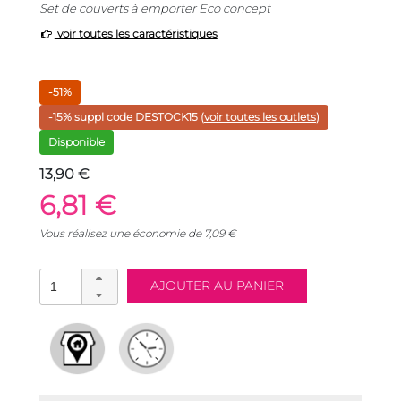
Set de couverts à emporter Eco concept
voir toutes les caractéristiques
-51%
-15% suppl code
DESTOCK15
(
voir toutes les outlets
)
Disponible
13,90 €
6,81 €
Vous réalisez une économie de
7,09
€