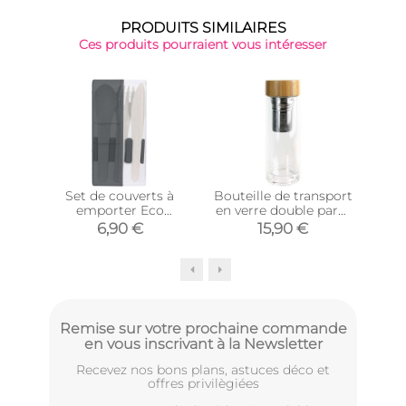
PRODUITS SIMILAIRES
Ces produits pourraient vous intéresser
Set de couverts à
Bouteille de transport
S
emporter Eco
en verre double paroi
lu
concept (Gris)
avec infuseur à thé
6,90 €
15,90 €
Remise sur votre prochaine commande
en vous inscrivant à la Newsletter
Recevez nos bons plans, astuces déco et
offres privilègiées