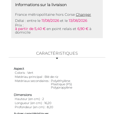
Informations sur la livraison
France métropolitaine hors Corse
Changer
Délai : entre le
11/08/2026
et le
13/08/2026
Prix :
à partir de 5,40 €
en point relais et
6,90 €
à
domicile
CARACTÉRISTIQUES
Aspect
Coloris
Vert
Matériau principal
Blé de riz
Matériaux secondaires
Polyéthylène
Plastique (PS)
Polypropylène
Dimensions
Hauteur (en cm)
2
Longueur (en cm)
16,20
Profondeur (en cm)
8,20
Autres caractéristiques