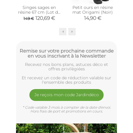
Singes sages en
Petit ours en résine
St
résine 67 cm (Lot de
mat Origami (Noir)
p
3)
120,69 €
14,90 €
149 €
Remise sur votre prochaine commande
en vous inscrivant à la Newsletter
Recevez nos bons plans, astuces déco et
offres privilègiées
Et recevez un code de réduction valable sur
l'ensemble des produits
Je reçois mon code Jardindéco
* Code valable 3 mois à compter de la date d'envoi.
Hors frais de port et promotions en cours.