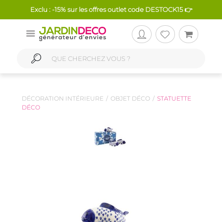
Exclu : -15% sur les offres outlet code DESTOCK15 👉
DÉCORATION INTÉRIEURE
OBJET DÉCO
STATUETTE
DÉCO