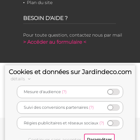
Plan du site
BESOIN D'AIDE ?
Pour toute question, contactez nous par mail
> Accéder au formulaire <
Cookies et données sur Jardindeco.com
détails
Mesure d'audience
(?)
e-commerçant français
Suivi des conversions partenaires
(?)
Régies publicitaires et réseaux sociaux
(?)