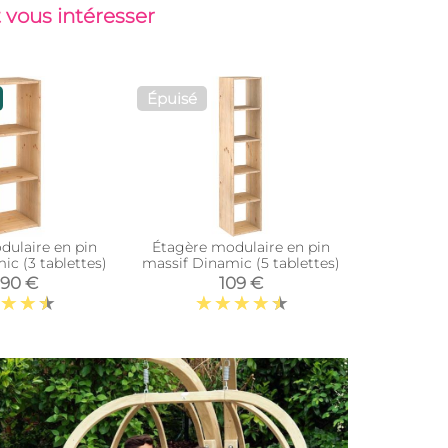
 vous intéresser
Épuisé
Top vent
dulaire en pin
Étagère modulaire en pin
Armoire en
ic (3 tablettes)
massif Dinamic (5 tablettes)
table
,90 €
109 €