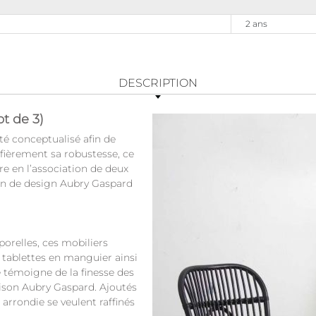
2 ans
DESCRIPTION
t de 3)
té conceptualisé afin de
 fièrement sa robustesse, ce
e en l’association de deux
son de design Aubry Gaspard
porelles, ces mobiliers
x tablettes en manguier ainsi
 témoigne de la finesse des
aison Aubry Gaspard. Ajoutés
 arrondie se veulent raffinés