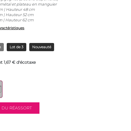
 métal et plateau en manguier
m | Hauteur 48 cm
m | Hauteur 52 cm
m | Hauteur 62 cm
aractéristiques
e
Lot de 3
Nouveauté
t 1,67 € d'écotaxe