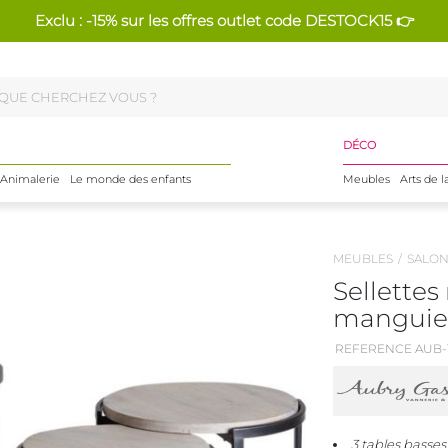
Exclu : -15% sur les offres outlet code DESTOCK15 👉
DÉCO
Animalerie
Le monde des enfants
Meubles
Arts de l
MEUBLES
SALO
Sellettes
manguier 
REFERENCE AUB-
3 tables basses