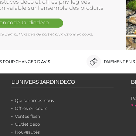
stuces déco et offres privilègiées
on valable sur l'ensemble des produits
mon code Jardindéco
e d'envoi. Hors frais de port et promotions en cours.
RS POUR CHANGER D'AVIS
PAIEMENT EN 3 
L'UNIVERS JARDINDECO
B
Po
Qui sommes-nous
> 
Offres en cours
Ventes flash
Outlet déco
Nouveautés