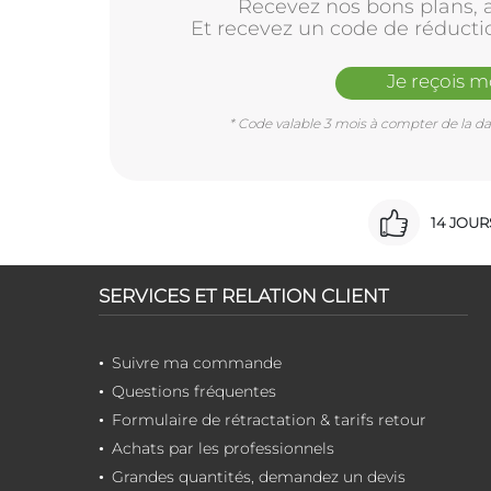
Recevez nos bons plans, a
Et recevez un code de réducti
Je reçois 
* Code valable 3 mois à compter de la dat
14 JOU
SERVICES ET RELATION CLIENT
Suivre ma commande
Questions fréquentes
Formulaire de rétractation & tarifs retour
Achats par les professionnels
Grandes quantités, demandez un devis