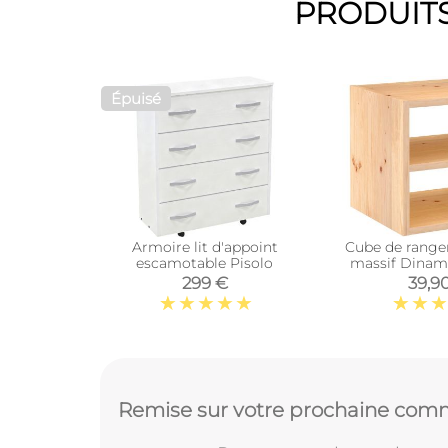
PRODUITS
Épuisé
Armoire lit d'appoint
Cube de range
escamotable Pisolo
massif Dinami
interméd
299 €
39,9
Remise sur votre prochaine comm