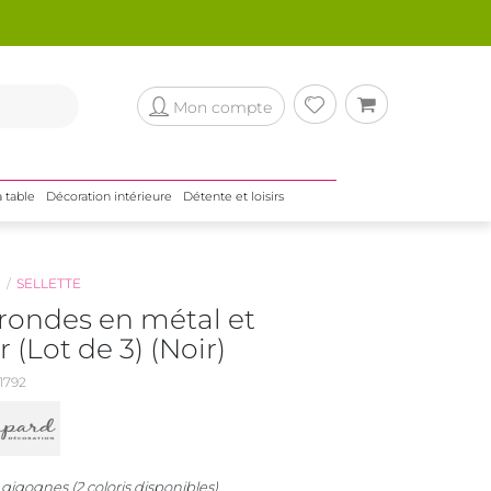
Mon compte
a table
Décoration intérieure
Détente et loisirs
N
SELLETTE
 rondes en métal et
(Lot de 3) (Noir)
1792
 gigognes (2 coloris disponibles)