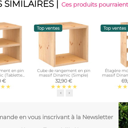
 SIMILAIRES
|
Ces produits pourraient
Top ventes
Top ventes
ment en pin
Cube de rangement en pin
Étagère mo
c (Tablette
massif Dinamic (Simple)
massif Dinam
iaire)
0 €
32,90 €
69
ande en vous inscrivant à la Newsletter