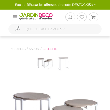
Exclu : -15% sur les offres outlet code DESTOCK15 👉
MEUBLES
SALON
SELLETTE