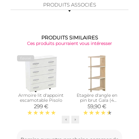
PRODUITS ASSOCIÉS
PRODUITS SIMILAIRES
Ces produits pourraient vous intéresser
Épuisé
Armoire lit d'appoint
Etagère d'angle en
Cub
escamotable Pisolo
pin brut Gala (4
tablettes)
Di
299 €
59,90 €