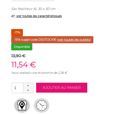
Sac fraicheur XL 30 x 30 cm
voir toutes les caractéristiques
-17%
-15% suppl code
DESTOCK15
(
voir toutes les outlets
)
Disponible
13,90 €
11,54 €
Vous réalisez une économie de
2,36
€