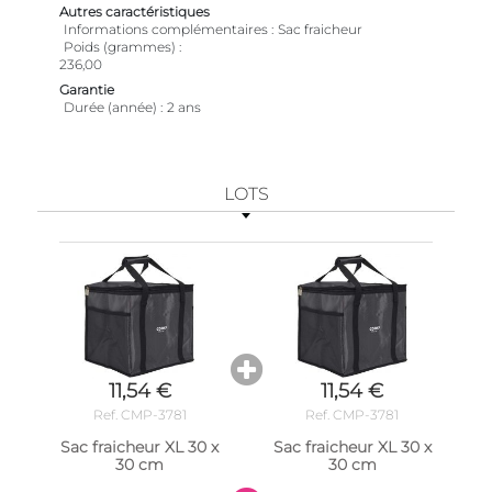
Autres caractéristiques
Informations complémentaires
Sac fraicheur
Poids (grammes)
236,00
Garantie
Durée (année)
2 ans
LOTS
11,54 €
11,54 €
Ref. CMP-3781
Ref. CMP-3781
Sac fraicheur XL 30 x
Sac fraicheur XL 30 x
30 cm
30 cm