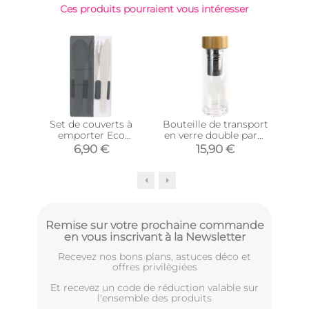
Ces produits pourraient vous intéresser
Set de couverts à
Bouteille de transport
S
emporter Eco
en verre double paroi
lu
concept (Gris)
avec infuseur à thé
6,90 €
15,90 €
Remise sur votre prochaine commande
en vous inscrivant à la Newsletter
Recevez nos bons plans, astuces déco et
offres privilègiées
Et recevez un code de réduction valable sur
l'ensemble des produits