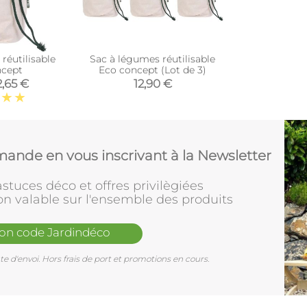
réutilisable
Sac à légumes réutilisable
ncept
Eco concept (Lot de 3)
2,65 €
12,90 €
ande en vous inscrivant à la Newsletter
stuces déco et offres privilègiées
on valable sur l'ensemble des produits
mon code Jardindéco
e d'envoi. Hors frais de port et promotions en cours.