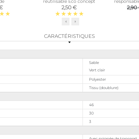
de
réutilisable Eco concept
responsabl
 €
2,50 €
2,90
CARACTÉRISTIQUES
Sable
Vert clair
Polyester
Tissu (doublure)
46
30
3
Avec poignée de transport