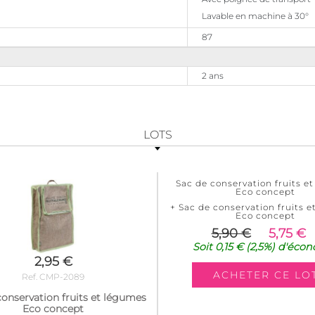
Lavable en machine à 30°
87
2 ans
LOTS
Sac de conservation fruits e
Eco concept
+ Sac de conservation fruits 
Eco concept
5,90 €
5,75 €
Soit
0,15 €
(2,5%)
d'écon
2,95 €
Ref. CMP-2089
conservation fruits et légumes
Eco concept