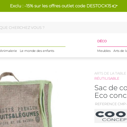
Exclu : -15% sur les offres outlet code DESTOCK15 👉
DÉCO
Animalerie
Le monde des enfants
Meubles
Arts de l
ARTS DE LA TABLE
RÉUTILISABLE
Sac de co
Eco conc
REFERENCE CMP-