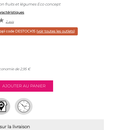
on fruits et légumes Eco concept
aractéristiques
2 avis
ppl code
DESTOCK15
(
voir toutes les outlets
)
économie de
2,95
€
ur la livraison