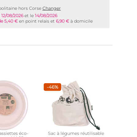
olitaine hors Corse
Changer
e
12/08/2026
et le
14/08/2026
de 5,40 €
en point relais et
6,90 €
à domicile
-46%
-42%
assiettes éco-
Sac à légumes réutilisable
Sac fra