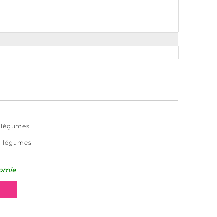
t légumes
et légumes
omie