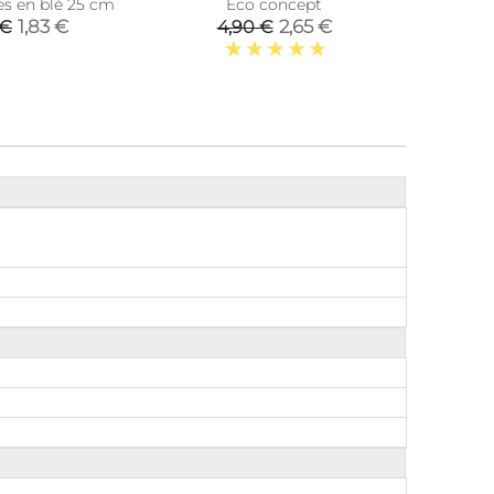
es en blé 25 cm
Eco concept
1,83 €
2,65 €
 €
4,90 €
3