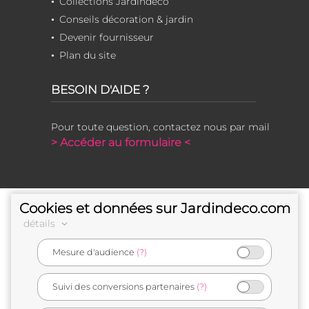
Collections Jardindeco
Conseils décoration & jardin
Devenir fournisseur
Plan du site
BESOIN D'AIDE ?
Pour toute question, contactez nous par mail
> Accéder au formulaire <
Cookies et données sur Jardindeco.com
détails
Mesure d'audience
(?)
e-commerçant français
Suivi des conversions partenaires
(?)