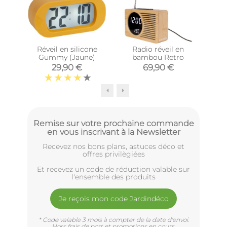
Réveil en silicone
Radio réveil en
Ré
Gummy (Jaune)
bambou Retro
S
29,90 €
69,90 €
Remise sur votre prochaine commande
en vous inscrivant à la Newsletter
Recevez nos bons plans, astuces déco et
offres privilègiées
Et recevez un code de réduction valable sur
l'ensemble des produits
Je reçois mon code Jardindéco
* Code valable 3 mois à compter de la date d'envoi.
Hors frais de port et promotions en cours.