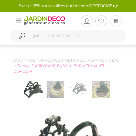
Exclu : -15% sur les offres outlet code DESTOCK15 👉
JARDINAGE
ARROSAGE JARDIN, RÉCUPÉRATION D'EAU
TUYAU D'ARROSAGE, ENROULEUR À TUYAU ET
DÉVIDOIR