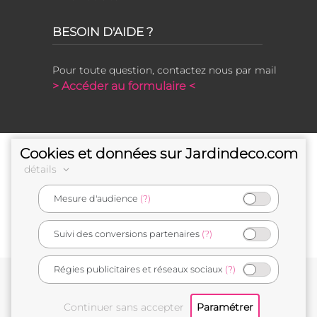
BESOIN D'AIDE ?
Pour toute question, contactez nous par mail
> Accéder au formulaire <
Cookies et données sur Jardindeco.com
détails
Mesure d'audience
(?)
e-commerçant français
Suivi des conversions partenaires
(?)
Régies publicitaires et réseaux sociaux
(?)