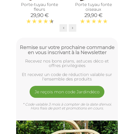
Porte-tuyau fonte
Porte tuyau fonte
Enr
fleurs
oiseaux
m
29,90 €
29,90 €
Remise sur votre prochaine commande
en vous inscrivant à la Newsletter
Recevez nos bons plans, astuces déco et
offres privilègiées
Et recevez un code de réduction valable sur
l'ensemble des produits
Je reçois mon code Jardindéco
* Code valable 3 mois à compter de la date d'envoi.
Hors frais de port et promotions en cours.