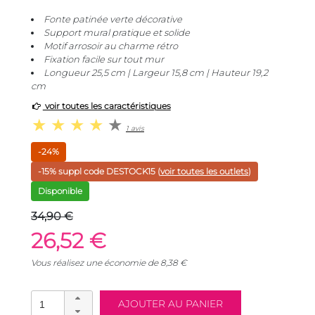
Fonte patinée verte décorative
Support mural pratique et solide
Motif arrosoir au charme rétro
Fixation facile sur tout mur
Longueur 25,5 cm | Largeur 15,8 cm | Hauteur 19,2
cm
voir toutes les caractéristiques
1 avis
-24%
-15% suppl code
DESTOCK15
(
voir toutes les outlets
)
Disponible
34,90 €
26,52 €
Vous réalisez une économie de
8,38
€