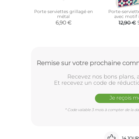
Porte serviettes grillagé en
Porte-serviet
métal
avec motif
(Carreaux d
6,90 €
12,90 €
Remise sur votre prochaine comm
Recevez nos bons plans, a
Et recevez un code de réducti
Je reçois 
* Code valable 3 mois à compter de la dat
14 JOU