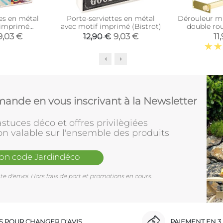
tes en métal
Porte-serviettes en métal
Dérouleur mu
 imprimé
avec motif imprimé (Bistrot)
double ro
e ciment)
9,03 €
9,03 €
11
12,90 €
ande en vous inscrivant à la Newsletter
stuces déco et offres privilègiées
on valable sur l'ensemble des produits
mon code Jardindéco
e d'envoi. Hors frais de port et promotions en cours.
RS POUR CHANGER D'AVIS
PAIEMENT EN 3 