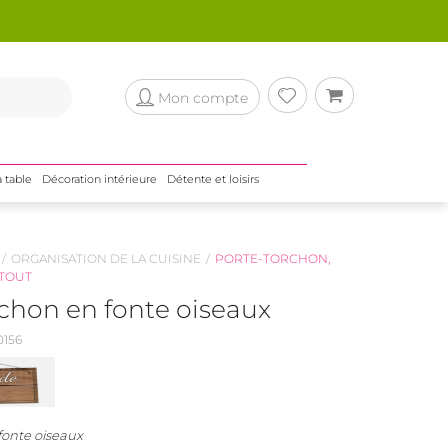
Mon compte
a table
Décoration intérieure
Détente et loisirs
ORGANISATION DE LA CUISINE
PORTE-TORCHON,
-TOUT
rchon en fonte oiseaux
156
fonte oiseaux