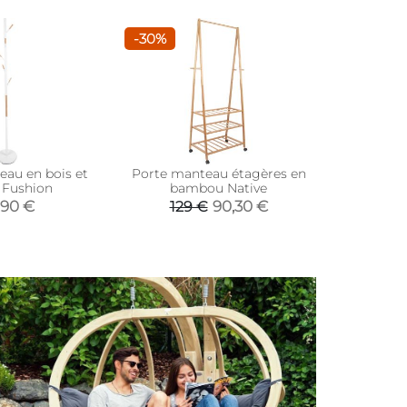
-30%
eau en bois et
Porte manteau étagères en
Support 
 Fushion
bambou Native
,90 €
90,30 €
129 €