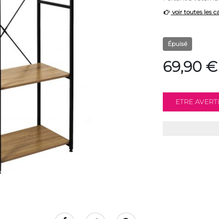
voir toutes les c
Épuisé
69,90 €