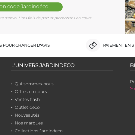
mon code Jardindéco
e d'envoi. Hors frais de port et promotions en cours.
RS POUR CHANGER D'AVIS
PAIEMENT EN 3 
L'UNIVERS JARDINDECO
B
Po
Qui sommes-nous
> 
Offres en cours
Ventes flash
Outlet déco
Nouveautés
Nos marques
Collections Jardindeco