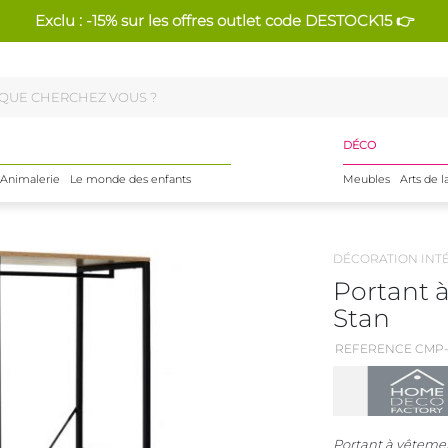
Exclu : -15% sur les offres outlet code DESTOCK15 👉
DÉCO
Animalerie
Le monde des enfants
Meubles
Arts de l
DÉCORATION INT
Portant 
Stan
REFERENCE CMP-
Portant à vêtemen