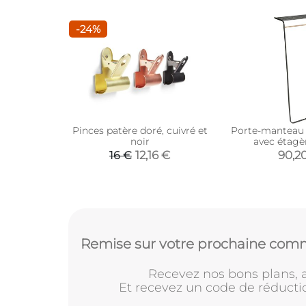
-24%
Pinces patère doré, cuivré et
Porte-manteau 
noir
avec étagèr
12,16 €
90,2
16 €
Remise sur votre prochaine comm
Recevez nos bons plans, a
Et recevez un code de réducti