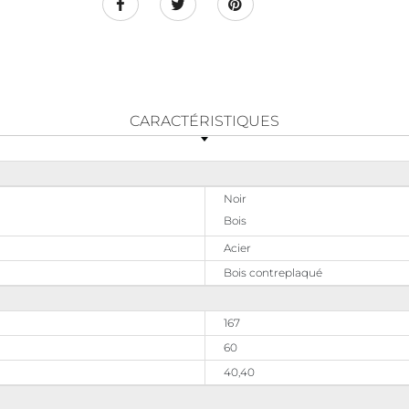
CARACTÉRISTIQUES
Noir
Bois
Acier
Bois contreplaqué
167
60
40,40