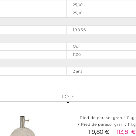
25,00
25,00
1,9 à 3,6
Oui
11,00
2 ans
LOTS
Pied de parasol granit 11kg
+ Pied de parasol granit 11kg
119,80 €
113,81 €