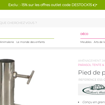
Exclu : -15% sur les offres outlet code DESTOCK15 👉
DÉCO
Animalerie
Le monde des enfants
Meubles
Arts de l
AMÉNAGEMENT JA
PARASOL TENTE &
Pied de p
REFERENCE ESS-0
Conçu en grani