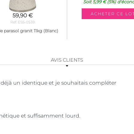
Soit
5,99 €
(5%)
d'écon
59,90 €
Ref. ESS-0539
e parasol granit 11kg (Blanc)
AVIS CLIENTS
is déjà un identique et je souhaitais compléter
sthétique et suffisamment lourd.