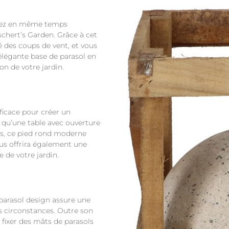
éciez en même temps
sschert’s Garden. Grâce à cet
é des coups de vent, et vous
 élégante base de parasol en
on de votre jardin.
fficace pour créer un
l qu’une table avec ouverture
ls, ce pied rond moderne
ous offrira également une
 de votre jardin.
 parasol design assure une
s circonstances. Outre son
 fixer des mâts de parasols