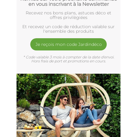
en vous inscrivant à la Newsletter
Recevez nos bons plans, astuces déco et
offres privilègiées
Et recevez un code de réduction valable sur
l'ensemble des produits
Je reçois mon code Jardindéco
* Code valable 3 mois à compter de la date d'envoi.
Hors frais de port et promotions en cours.