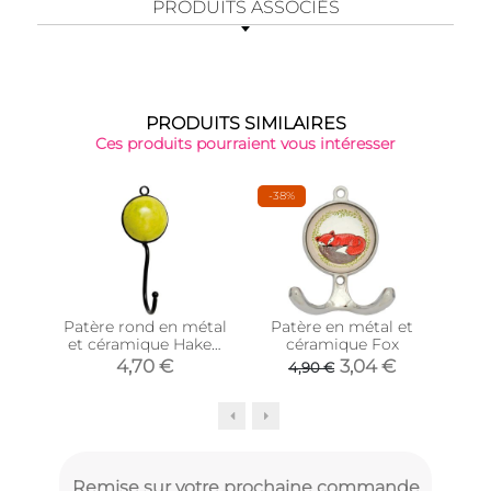
PRODUITS ASSOCIÉS
PRODUITS SIMILAIRES
Ces produits pourraient vous intéresser
-38%
Patère rond en métal
Patère en métal et
Patè
et céramique Haken
céramique Fox
boi
(Jaune)
4,70 €
3,04 €
4,90 €
Remise sur votre prochaine commande