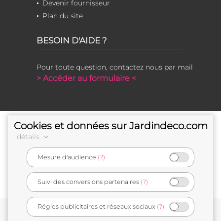
Devenir fournisseur
Plan du site
BESOIN D'AIDE ?
Pour toute question, contactez nous par mail
> Accéder au formulaire <
Cookies et données sur Jardindeco.com
détails
Mesure d'audience
(?)
e-commerçant français
Suivi des conversions partenaires
(?)
Régies publicitaires et réseaux sociaux
(?)