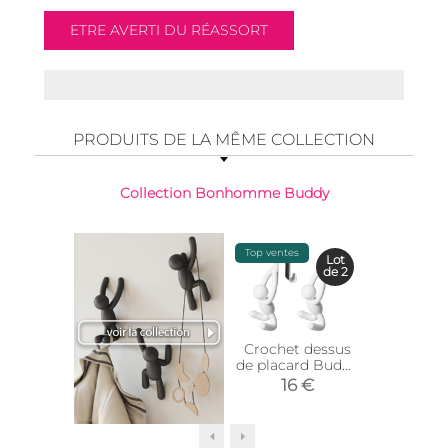
PRODUITS DE LA MÊME COLLECTION
Collection Bonhomme Buddy
Top ventes
Top vente
Lot
de 2
Crochet dessus
Cale p
de placard Buddy
caout
(Lot de 2) (Blanc)
Bu
16 €
9