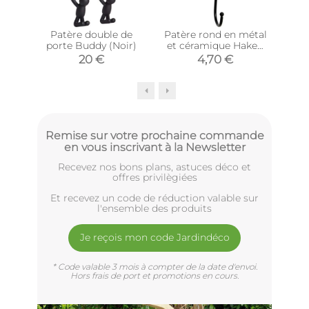
Patère double de
Patère rond en métal
Pa
porte Buddy (Noir)
et céramique Haken
(Jaune)
20 €
4,70 €
Remise sur votre prochaine commande
en vous inscrivant à la Newsletter
Recevez nos bons plans, astuces déco et
offres privilègiées
Et recevez un code de réduction valable sur
l'ensemble des produits
Je reçois mon code Jardindéco
* Code valable 3 mois à compter de la date d'envoi.
Hors frais de port et promotions en cours.