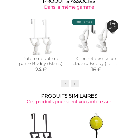
PRODUITS ASSOCIÉS
Dans la même gamme
Top ventes
Lot
de 2
Patère double de
Crochet dessus de
Pa
porte Buddy (Blanc)
placard Buddy (Lot de
po
2) (Blanc)
24 €
16 €
PRODUITS SIMILAIRES
Ces produits pourraient vous intéresser
-38