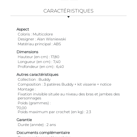
CARACTÉRISTIQUES
Aspect
Coloris
Multicolore
Designer
Alan Wisniewski
Matériau principal
ABS
Dimensions
Hauteur (en cm)
17,80
Longueur (en cm)
7,40
Profondeur (en cm)
6,40
Autres caractéristiques
Collection
Buddy
Composition
3 patères Buddy + kit visserie + notice
Montage
Fixation invisible située au niveau des bras et jambes des
personnages
Poids (grammes)
70,00
Poids maximum par crochet (en kg)
2.3
Garantie
Durée (année)
2 ans
Documents complémentaire