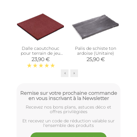
Top 
Dalle caoutchouc
Palis de schiste ton
Pa
pour terrain de jeu
ardoise (Unitaire)
t
Hicar (Rouge)
23,90 €
25,90 €
Remise sur votre prochaine commande
en vous inscrivant à la Newsletter
Recevez nos bons plans, astuces déco et
offres privilègiées
Et recevez un code de réduction valable sur
l'ensemble des produits