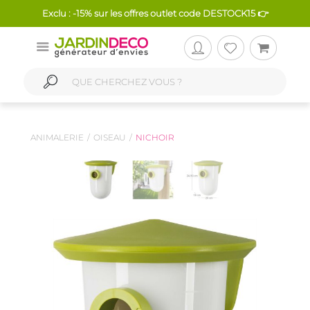
Exclu : -15% sur les offres outlet code DESTOCK15 👉
ANIMALERIE
OISEAU
NICHOIR