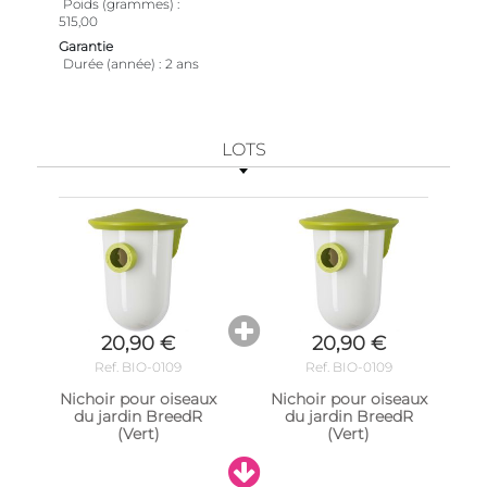
Poids (grammes)
515,00
Garantie
Durée (année)
2 ans
LOTS
20,90 €
20,90 €
Ref. BIO-0109
Ref. BIO-0109
Nichoir pour oiseaux
Nichoir pour oiseaux
du jardin BreedR
du jardin BreedR
(Vert)
(Vert)