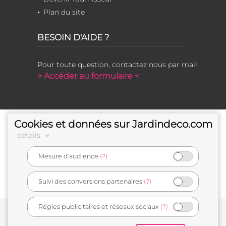
Plan du site
BESOIN D'AIDE ?
Pour toute question, contactez nous par mail
> Accéder au formulaire <
Cookies et données sur Jardindeco.com
détails
Mesure d'audience
(?)
e-commerçant français
Suivi des conversions partenaires
(?)
Régies publicitaires et réseaux sociaux
(?)