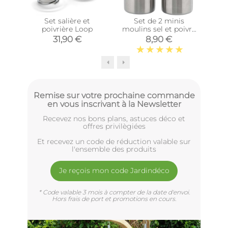
Set salière et
Set de 2 minis
poivrière Loop
moulins sel et poivre
p
en inox
31,90 €
8,90 €
1
Remise sur votre prochaine commande
en vous inscrivant à la Newsletter
Recevez nos bons plans, astuces déco et
offres privilègiées
Et recevez un code de réduction valable sur
l'ensemble des produits
Je reçois mon code Jardindéco
* Code valable 3 mois à compter de la date d'envoi.
Hors frais de port et promotions en cours.