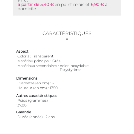
Prix :
à partir de 5,40 €
en point relais et
6,90 €
à
domicile
CARACTÉRISTIQUES
Aspect
Coloris
Transparent
Matériau principal
Grès
Matériaux secondaires
Acier inoxydable
Polystyrène
Dimensions
Diamètre (en cm)
6
Hauteur (en cm)
17,50
Autres caractéristiques
Poids (grammes)
137,00
Garantie
Durée (année)
2 ans