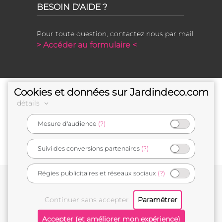
BESOIN D'AIDE ?
Pour toute question, contactez nous par mail
> Accéder au formulaire <
Cookies et données sur Jardindeco.com
détails
Mesure d'audience
(?)
e-commerçant français
Suivi des conversions partenaires
(?)
Régies publicitaires et réseaux sociaux
(?)
Conditions générales de vente