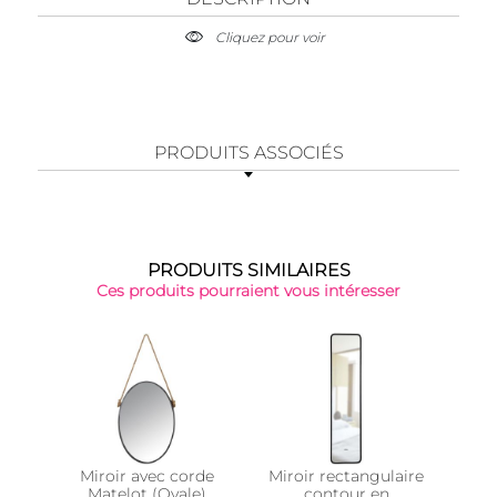
Cliquez pour voir
PRODUITS ASSOCIÉS
PRODUITS SIMILAIRES
Ces produits pourraient vous intéresser
Miroir avec corde
Miroir rectangulaire
Miro
Matelot (Ovale)
contour en