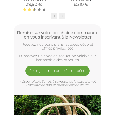
caoutchouc mat
39,90 €
165,10 €
Remise sur votre prochaine commande
en vous inscrivant à la Newsletter
Recevez nos bons plans, astuces déco et
offres privilègiées
Et recevez un code de réduction valable sur
l'ensemble des produits
Je reçois mon code Jardindéco
* Code valable 3 mois à compter de la date d'envoi.
Hors frais de port et promotions en cours.