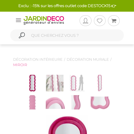
Exclu : -15% sur les offres outlet code DESTOCK15 👉
DÉCORATION INTÉRIEURE
DÉCORATION MURALE
MIROIR