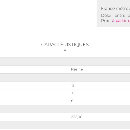
France métrop
Délai : entre l
Prix :
à partir 
CARACTÉRISTIQUES
Résine
12
10
8
222,00