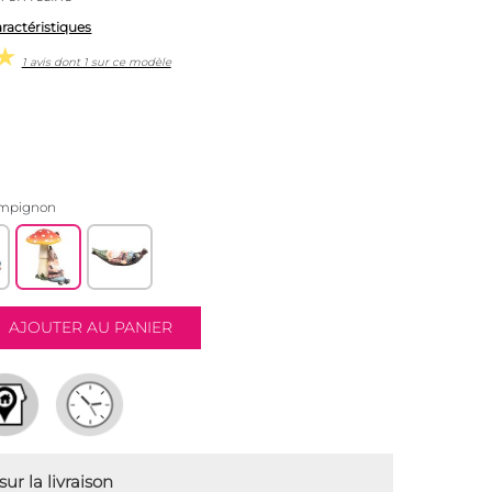
aractéristiques
1 avis dont 1 sur ce modèle
ampignon
ur la livraison