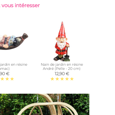
 vous intéresser
jardin en résine
Nain de jardin en résine
Nain de 
amac)
André (Pelle - 20 cm)
balade sur 
,90 €
12,90 €