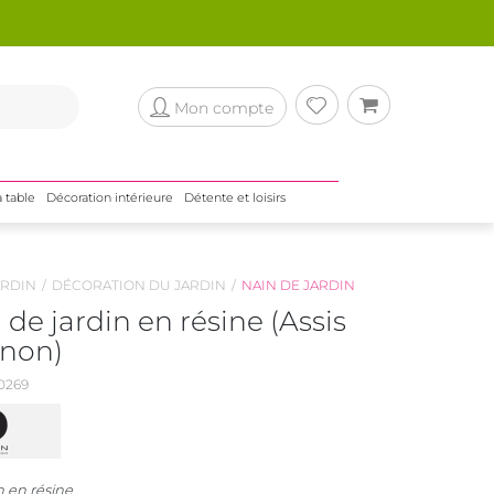
Mon compte
a table
Décoration intérieure
Détente et loisirs
RDIN
DÉCORATION DU JARDIN
NAIN DE JARDIN
 de jardin en résine (Assis
non)
0269
n en résine