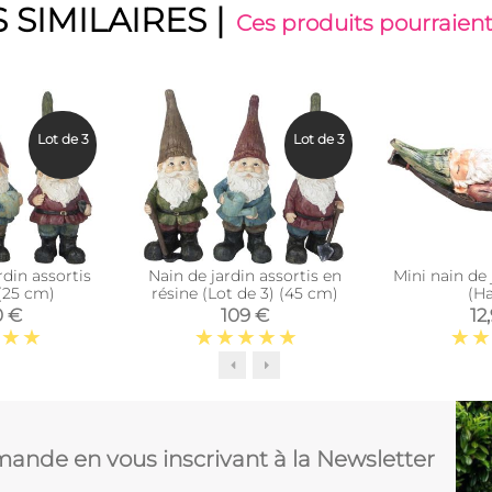
 SIMILAIRES
|
Ces produits pourraient
Lot de 3
Lot de 3
rdin assortis
Nain de jardin assortis en
Mini nain de 
 (25 cm)
résine (Lot de 3) (45 cm)
(H
0 €
109 €
12
ande en vous inscrivant à la Newsletter