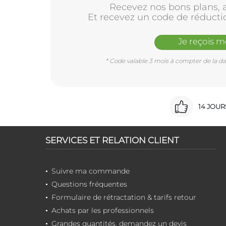
Recevez nos bons plans, a
Et recevez un code de réducti
Je reçois 
* Code valable 3 mois à compter de la dat
14 JOU
SERVICES ET RELATION CLIENT
Suivre ma commande
Questions fréquentes
Formulaire de rétractation & tarifs retour
Achats par les professionnels
Grandes quantités, demandez un devis