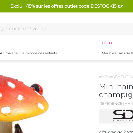
Exclu : -15% sur les offres outlet code DESTOCK15 👉
DÉCO
Animalerie
Le monde des enfants
Meubles
Arts de l
AMÉNAGEMENT JA
Mini nain
champig
REFERENCE IMH-
Mini nain de jardi