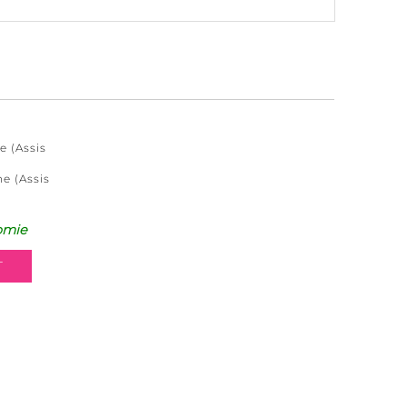
e (Assis
ne (Assis
omie