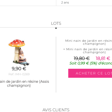
2 ans
LOTS
Mini nain de jardin en résin
champignon)
+ Mini nain de jardin en rési
champignon)
19,80 €
18,81 €
Soit
0,99 €
(5%)
d'écon
9,90 €
Ref. IMH-0269
ain de jardin en résine (Assis
champignon)
AVIS CLIENTS