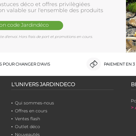
stuces déco et offres privilègiées
on valable sur l'ensemble des produits
mon code Jardindéco
e d'envoi. Hors frais de port et promotions en cours.
RS POUR CHANGER D'AVIS
PAIEMENT EN 3 
L'UNIVERS JARDINDECO
B
Po
Qui sommes-nous
> 
Offres en cours
Ventes flash
Outlet déco
Nouveautés