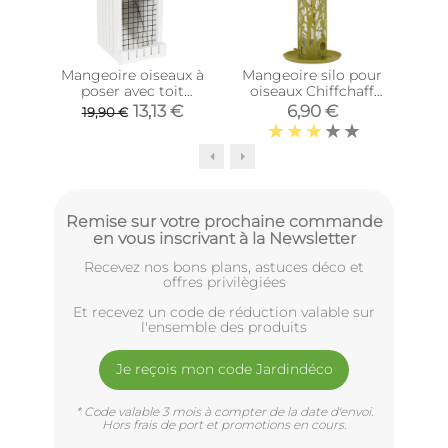
Mangeoire oiseaux à
Mangeoire silo pour
Man
poser avec toit
oiseaux Chiffchaff
oi
ardoise
(Pour graines +
(
13,13 €
6,90 €
19,90 €
plateau + perchoir)
gr
Remise sur votre prochaine commande
en vous inscrivant à la Newsletter
Recevez nos bons plans, astuces déco et
offres privilègiées
Et recevez un code de réduction valable sur
l'ensemble des produits
Je reçois mon code Jardindéco
* Code valable 3 mois à compter de la date d'envoi.
Hors frais de port et promotions en cours.