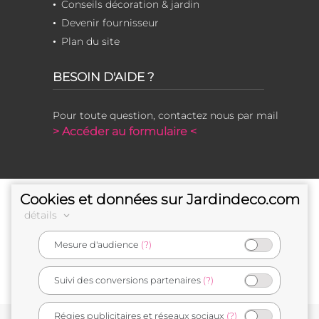
Conseils décoration & jardin
Devenir fournisseur
Plan du site
BESOIN D'AIDE ?
Pour toute question, contactez nous par mail
> Accéder au formulaire <
Cookies et données sur Jardindeco.com
détails
Mesure d'audience
(?)
e-commerçant français
Suivi des conversions partenaires
(?)
Régies publicitaires et réseaux sociaux
(?)