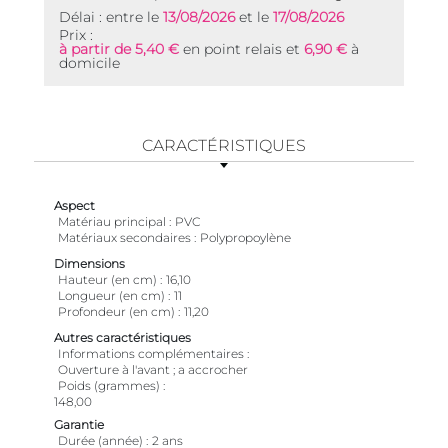
Délai : entre le
13/08/2026
et le
17/08/2026
Prix :
à partir de 5,40 €
en point relais et
6,90 €
à
domicile
CARACTÉRISTIQUES
Aspect
Matériau principal
PVC
Matériaux secondaires
Polypropoylène
Dimensions
Hauteur (en cm)
16,10
Longueur (en cm)
11
Profondeur (en cm)
11,20
Autres caractéristiques
Informations complémentaires
Ouverture à l'avant ; a accrocher
Poids (grammes)
148,00
Garantie
Durée (année)
2 ans