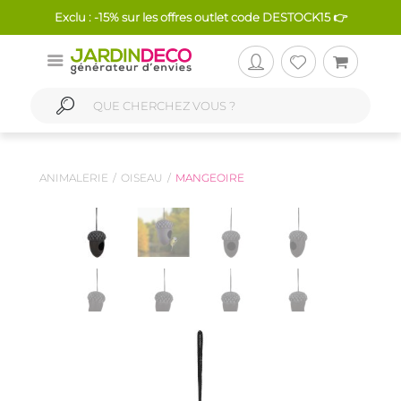
Exclu : -15% sur les offres outlet code DESTOCK15 👉
ANIMALERIE
OISEAU
MANGEOIRE