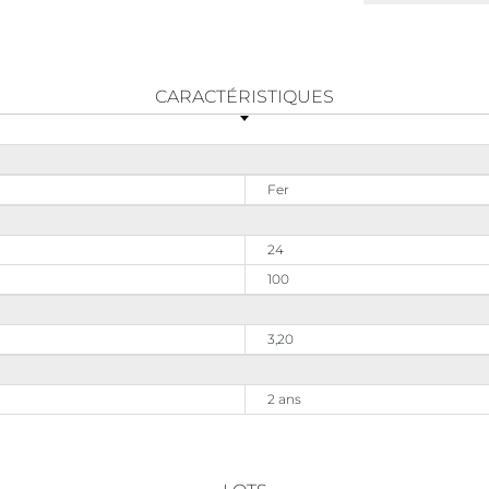
CARACTÉRISTIQUES
Fer
24
100
3,20
2 ans