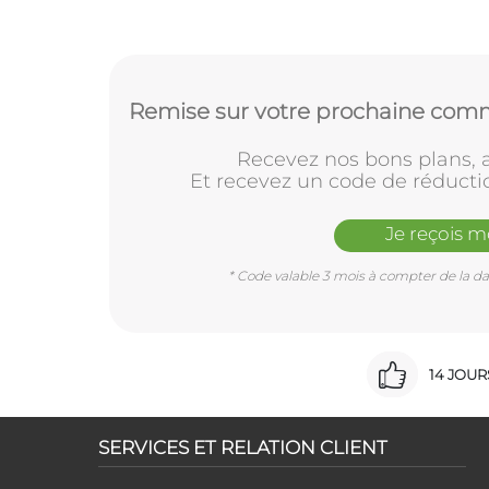
Remise sur votre prochaine comm
Recevez nos bons plans, a
Et recevez un code de réducti
Je reçois 
* Code valable 3 mois à compter de la dat
14 JOU
SERVICES ET RELATION CLIENT