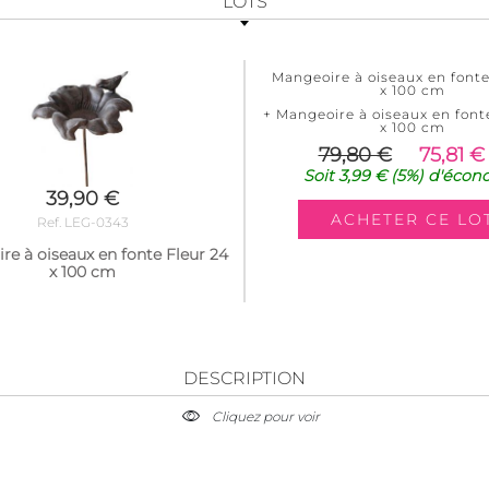
LOTS
Mangeoire à oiseaux en fonte
x 100 cm
+ Mangeoire à oiseaux en font
x 100 cm
79,80 €
75,81 €
Soit
3,99 €
(5%)
d'écon
39,90 €
Ref. LEG-0343
re à oiseaux en fonte Fleur 24
x 100 cm
DESCRIPTION
Cliquez pour voir