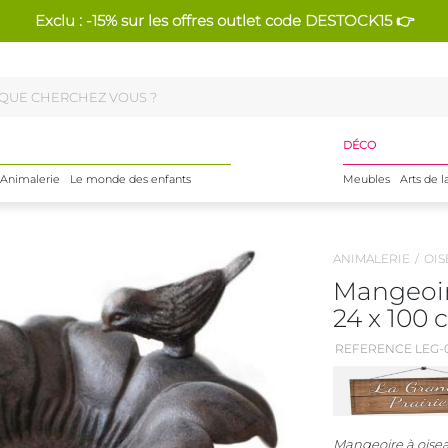
Exclu : -15% sur les offres outlet code DESTOCK15 👉
DÉCO
Animalerie
Le monde des enfants
Meubles
Arts de l
ANIMALERIE
OIS
Mangeoir
24 x 100
REFERENCE LEG-
Mangeoire à oisea