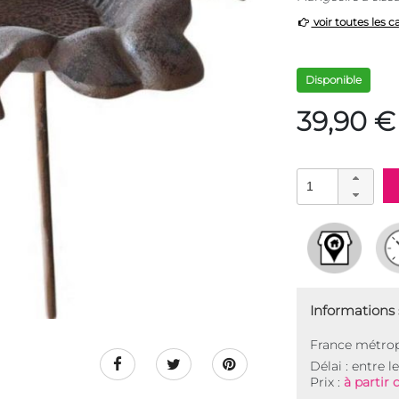
voir toutes les c
Disponible
39,90 €
Informations s
France métrop
Délai : entre l
Prix :
à partir 