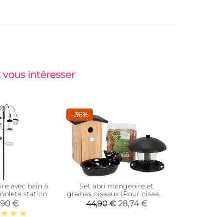
 vous intéresser
-36%
re avec bain à
Set abri mangeoire et
Mangeoi
mplete station
graines oiseaux (Pour oiseaux
du jardin)
,90 €
28,74 €
44,90 €