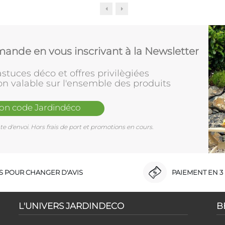
ande en vous inscrivant à la Newsletter
stuces déco et offres privilègiées
on valable sur l'ensemble des produits
mon code Jardindéco
e d'envoi. Hors frais de port et promotions en cours.
RS POUR CHANGER D'AVIS
PAIEMENT EN 3 
L'UNIVERS JARDINDECO
B