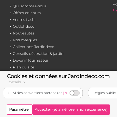
Po
Qui sommes-nous
> 
Offres en cours
Ventes flash
Outlet déco
Nouveautés
Nos marques
Collections Jardindeco
Conseils décoration & jardin
Devenir fournisseur
Plan du site
Cookies et données sur Jardindeco.com
détails
e-commerçant français
Suivi des conversions partenaires
(?)
Régies publici