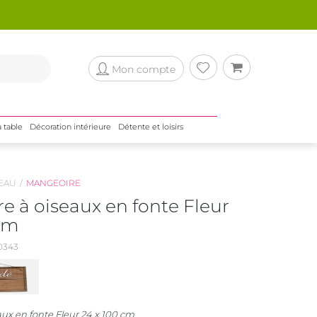
Mon compte
a table
Décoration intérieure
Détente et loisirs
EAU
MANGEOIRE
e à oiseaux en fonte Fleur
 cm
0343
ux en fonte Fleur 24 x 100 cm