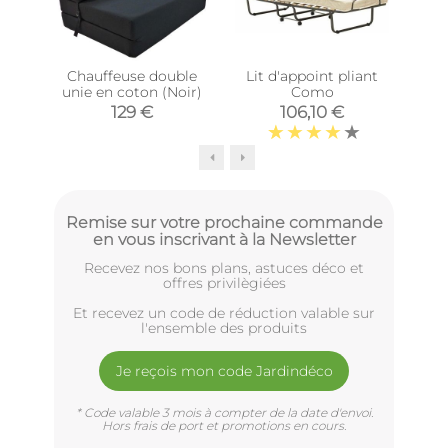
Chauffeuse double
Lit d'appoint pliant
L
unie en coton (Noir)
Como
mét
129 €
106,10 €
Remise sur votre prochaine commande
en vous inscrivant à la Newsletter
Recevez nos bons plans, astuces déco et
offres privilègiées
Et recevez un code de réduction valable sur
l'ensemble des produits
Je reçois mon code Jardindéco
* Code valable 3 mois à compter de la date d'envoi.
Hors frais de port et promotions en cours.