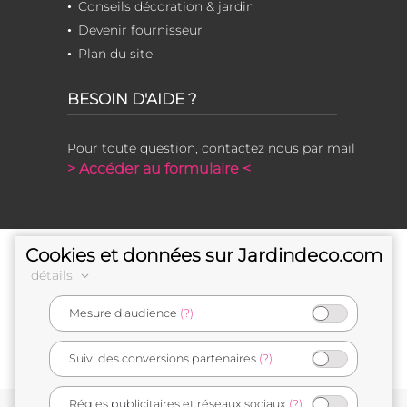
Conseils décoration & jardin
Devenir fournisseur
Plan du site
BESOIN D'AIDE ?
Pour toute question, contactez nous par mail
> Accéder au formulaire <
Cookies et données sur Jardindeco.com
détails
Mesure d'audience
(?)
e-commerçant français
Suivi des conversions partenaires
(?)
Régies publicitaires et réseaux sociaux
(?)