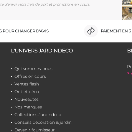
e d'envoi. Hors frais de port et promotions en cours.
RS POUR CHANGER D'AVIS
PAIEMENT EN 3 
L'UNIVERS JARDINDECO
B
Po
Qui sommes-nous
> 
Offres en cours
Ventes flash
Outlet déco
Nouveautés
Nos marques
Collections Jardindeco
Conseils décoration & jardin
Devenir fournisseur