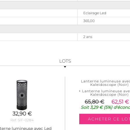
Eclairage Led
365,00
2 ans
LOTS
Lanterne lumineuse ave
Kaleidoscope (Noir)
+ Lanterne lumineuse ave
Kaleidoscope (Noir)
65,80 €
62,51 €
Soit
3,29 €
(5%)
d'écon
32,90 €
Ref. SIF-0284
terne lumineuse avec Led