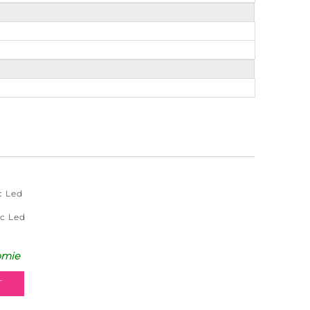
c Led
c Led
omie