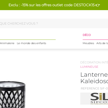
Exclu : -15% sur les offres outlet code DESTOCK15 👉
DÉCO
Animalerie
Le monde des enfants
Meubles
Arts de l
DÉCORATION INT
LUMINEUSE
Lanterne
Kaleidos
REFERENCE SIF-0