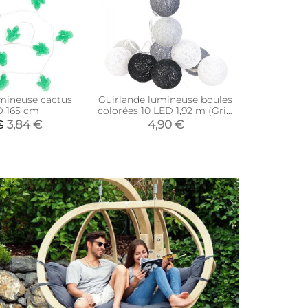
mineuse cactus
Guirlande lumineuse boules
Guirlande
D 165 cm
colorées 10 LED 1,92 m (Gris,
colorées 10
Noir, Blanc)
3,84 €
4,90 €
€
7,9