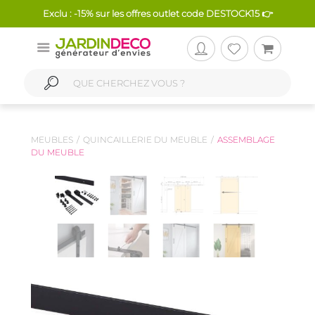
Exclu : -15% sur les offres outlet code DESTOCK15 👉
MEUBLES
QUINCAILLERIE DU MEUBLE
ASSEMBLAGE
DU MEUBLE