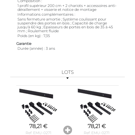
Composition
1 profil supérieur 200 cm + 2 chariots + accessoires anti-
déraillement + visserie et notice de montage
Informations complémentaires
Sans fermeture amortie ; Système coulissant pour
suspendre des portes en bois ; Capacité de charge
jusqu'à 60 kg ; Epaisseurs de portes en bois de 35 à 45
mm ; Roulement fluide
Poids (en kg)
7,35
Garantie
Durée (année)
3 ans
LOTS
78,21 €
78,21 €
Ref. EMU-0271
Ref. EMU-0271