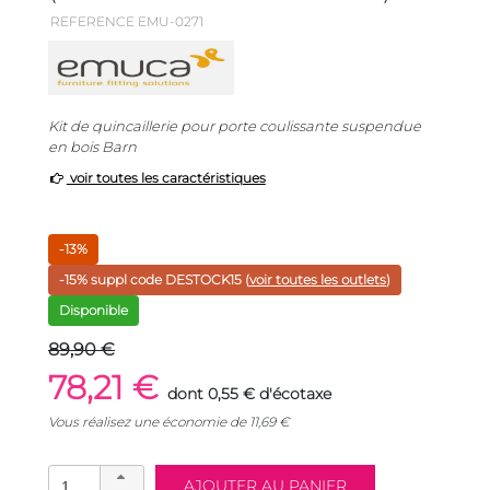
REFERENCE EMU-0271
Kit de quincaillerie pour porte coulissante suspendue
en bois Barn
voir toutes les caractéristiques
-13%
-15% suppl code
DESTOCK15
(
voir toutes les outlets
)
Disponible
89,90 €
78,21 €
dont 0,55 € d'écotaxe
Vous réalisez une économie de
11,69
€