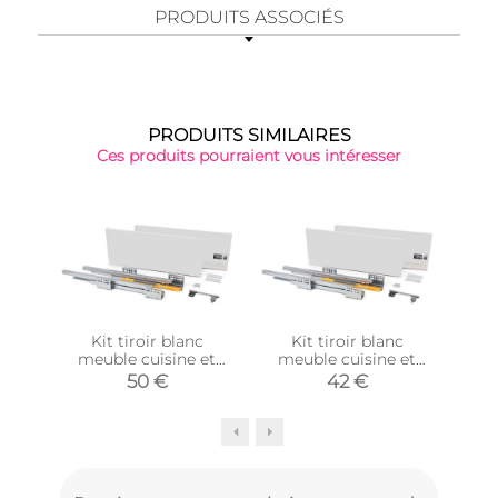
PRODUITS ASSOCIÉS
PRODUITS SIMILAIRES
Ces produits pourraient vous intéresser
Kit tiroir blanc
Kit tiroir blanc
Kit
meuble cuisine et
meuble cuisine et
me
salle de bain Concept
salle de bain Concept
sall
50 €
42 €
(Pour tiroir de 50 x
(Pour tiroir de 35 x
(Po
18.5 cm)
18.5 cm)