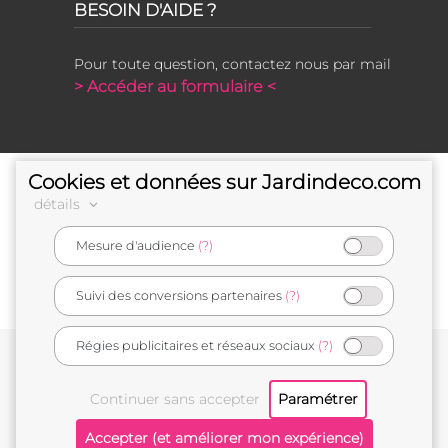
BESOIN D'AIDE ?
Pour toute question, contactez nous par mail
> Accéder au formulaire <
Cookies et données sur Jardindeco.com
détails
Mesure d'audience
(?)
e-commerçant français
Suivi des conversions partenaires
(?)
Régies publicitaires et réseaux sociaux
(?)
Conditions générales de vente