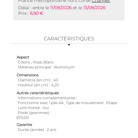
France métropolitaine hors Corse
Changer
Délai : entre le
11/08/2026
et le
13/08/2026
Prix :
6,90 €
CARACTÉRISTIQUES
Aspect
Coloris
Rose, Blanc
Matériau principal
Aluminium
Dimensions
Diamètre (en cm)
40
Hauteur (en cm)
4,20
Autres caractéristiques
Informations complémentaires
Fonctionne avec 1 pile AA ; Type de mouvement : Etape
Livré monté
Oui
Poids (grammes)
670,00
Garantie
Durée (année)
2 ans