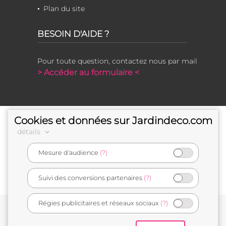
Plan du site
BESOIN D'AIDE ?
Pour toute question, contactez nous par mail
> Accéder au formulaire <
Cookies et données sur Jardindeco.com
détails
Mesure d'audience
(?)
e-commerçant français
Suivi des conversions partenaires
(?)
Régies publicitaires et réseaux sociaux
(?)