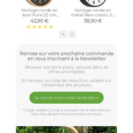
Horloge ronde en
Horloge ronde en
Ho
bois Pure 22 cm
métal New classic 20
boi
(Noir)
cm (Blanc)
42,90 €
38,90 €
Remise sur votre prochaine commande
en vous inscrivant à la Newsletter
Recevez nos bons plans, astuces déco et
offres privilègiées
Et recevez un code de réduction valable sur
l'ensemble des produits
Je reçois mon code Jardindéco
* Code valable 3 mois à compter de la date d'envoi.
Hors frais de port et promotions en cours.