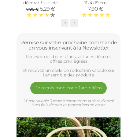
décoratif sur pic
11x4x19 cm
sur 
5,29 €
7,90 €
7,90 €
Remise sur votre prochaine commande
en vous inscrivant à la Newsletter
Recevez nos bons plans, astuces déco et
offres privilègiées
Et recevez un code de réduction valable sur
l'ensemble des produits
Je reçois mon code Jardindéco
* Code valable 3 mois à compter de la date d'envoi.
Hors frais de port et promotions en cours.