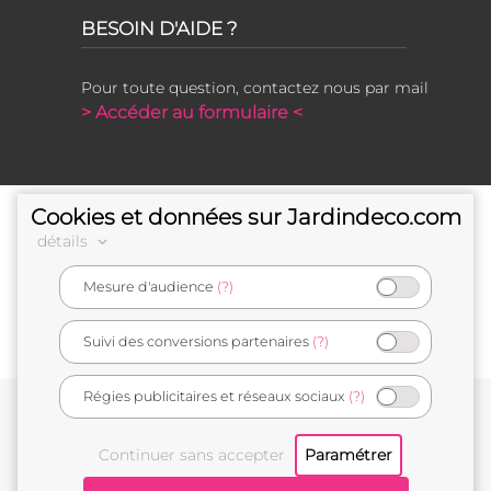
BESOIN D'AIDE ?
Pour toute question, contactez nous par mail
> Accéder au formulaire <
Cookies et données sur Jardindeco.com
détails
Mesure d'audience
(?)
e-commerçant français
Suivi des conversions partenaires
(?)
Régies publicitaires et réseaux sociaux
(?)
Conditions générales de vente