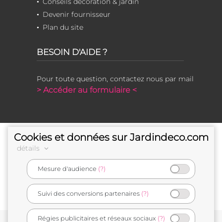
Conseils décoration & jardin
Devenir fournisseur
Plan du site
BESOIN D'AIDE ?
Pour toute question, contactez nous par mail
> Accéder au formulaire <
Cookies et données sur Jardindeco.com
détails
Mesure d'audience
(?)
e-commerçant français
Suivi des conversions partenaires
(?)
Régies publicitaires et réseaux sociaux
(?)