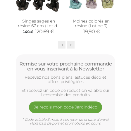
Singes sages en
Moines colorés en
M
résine 67 cm (Lot de
résine (Lot de 3)
3)
e
120,69 €
19,90 €
149 €
Remise sur votre prochaine commande
en vous inscrivant à la Newsletter
Recevez nos bons plans, astuces déco et
offres privilègiées
Et recevez un code de réduction valable sur
l'ensemble des produits
Je reçois mon code Jardindéco
* Code valable 3 mois à compter de la date d'envoi.
Hors frais de port et promotions en cours.