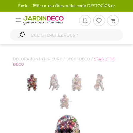
Exclu : -15% sur les offres outlet code DESTOCK15 👉
DÉCORATION INTÉRIEURE
OBJET DÉCO
STATUETTE
DÉCO