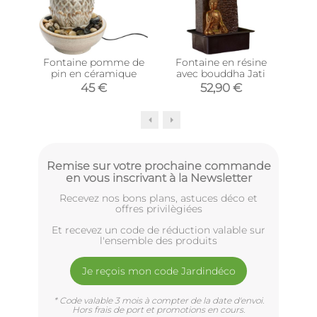
Fontaine pomme de
Fontaine en résine
Fon
pin en céramique
avec bouddha Jati
en
45 €
52,90 €
Remise sur votre prochaine commande
en vous inscrivant à la Newsletter
Recevez nos bons plans, astuces déco et
offres privilègiées
Et recevez un code de réduction valable sur
l'ensemble des produits
Je reçois mon code Jardindéco
* Code valable 3 mois à compter de la date d'envoi.
Hors frais de port et promotions en cours.