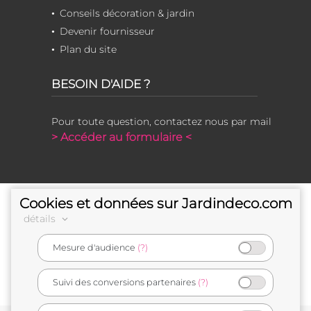
Conseils décoration & jardin
Devenir fournisseur
Plan du site
BESOIN D'AIDE ?
Pour toute question, contactez nous par mail
> Accéder au formulaire <
Cookies et données sur Jardindeco.com
détails
Mesure d'audience
(?)
e-commerçant français
Suivi des conversions partenaires
(?)