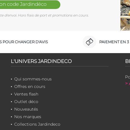
mon code Jardindéco
e d'envoi. Hors frais de port et promotions en cours.
RS POUR CHANGER D'AVIS
PAIEMENT EN 3 
L'UNIVERS JARDINDECO
B
Po
Qui sommes-nous
> 
Offres en cours
Ventes flash
Outlet déco
Nouveautés
Nos marques
Collections Jardindeco