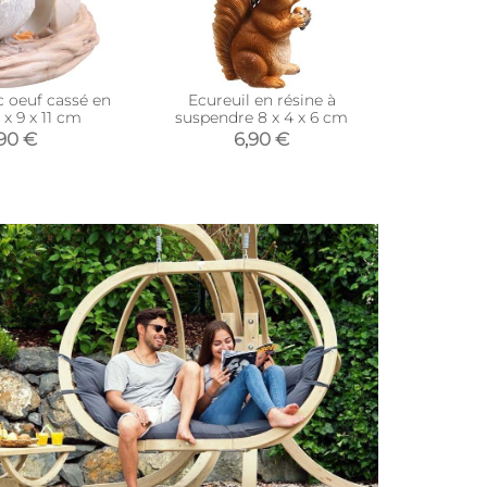
c oeuf cassé en
Ecureuil en résine à
Pingouin
 x 9 x 11 cm
suspendre 8 x 4 x 6 cm
,90 €
6,90 €