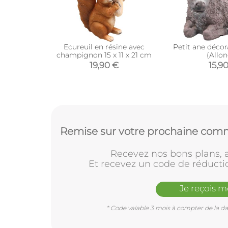
Ecureuil en résine avec
Petit ane décora
champignon 15 x 11 x 21 cm
(Allo
19,90 €
15,9
Remise sur votre prochaine comm
Recevez nos bons plans, a
Et recevez un code de réducti
Je reçois 
* Code valable 3 mois à compter de la dat