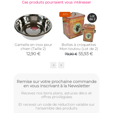
Ces produits pourraient vous intéresser
-30%
Top 
Lot
de 2
Gamelle en inox pour
Boîtes à croquettes
Ga
chien (Taille 2)
Mon toutou (Lot de 2)
zin
12,90 €
55,93 €
79,90 €
Remise sur votre prochaine commande
en vous inscrivant à la Newsletter
Recevez nos bons plans, astuces déco et
offres privilègiées
Et recevez un code de réduction valable sur
l'ensemble des produits