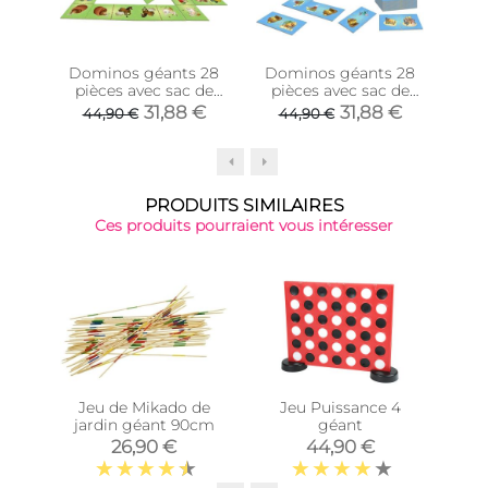
Dominos géants 28
Dominos géants 28
Dom
pièces avec sac de
pièces avec sac de
pi
rangement (Vert - La
rangement (Bleu -
ran
31,88 €
31,88 €
44,90 €
44,90 €
4
ferme)
Pirates)
PRODUITS SIMILAIRES
Ces produits pourraient vous intéresser
-29
Jeu de Mikado de
Jeu Puissance 4
Dom
jardin géant 90cm
géant
pi
ran
26,90 €
44,90 €
4