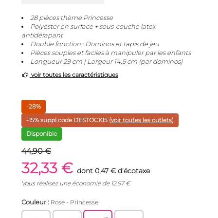
28 pièces thème Princesse
Polyester en surface + sous-couche latex
antidérapant
Double fonction : Dominos et tapis de jeu
Pièces souples et faciles à manipuler par les enfants
Longueur 29 cm | Largeur 14,5 cm (par dominos)
voir toutes les caractéristiques
-28%
-15% suppl code
DESTOCK15
(
voir toutes les outlets
)
Disponible
44,90 €
32,33 €
dont 0,47 € d'écotaxe
Vous réalisez une économie de
12,57
€
Couleur :
Rose - Princesse