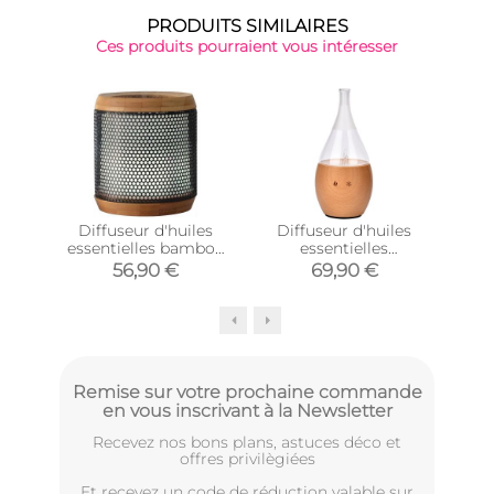
PRODUITS SIMILAIRES
Ces produits pourraient vous intéresser
Diffuseur d'huiles
Diffuseur d'huiles
Di
essentielles bambou
essentielles
e
Elipsia
programmable Bolea
56,90 €
69,90 €
Remise sur votre prochaine commande
en vous inscrivant à la Newsletter
Recevez nos bons plans, astuces déco et
offres privilègiées
Et recevez un code de réduction valable sur