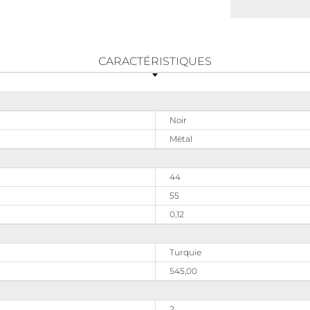
CARACTÉRISTIQUES
Noir
Métal
44
55
0,12
Turquie
545,00
2