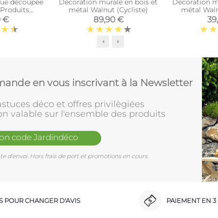
que découpée
Décoration murale en bois et
Décoration m
(Produits
métal Walnut (Cycliste)
métal Waln
ers)
ba
0 €
89,90 €
39
ande en vous inscrivant à la Newsletter
stuces déco et offres privilègiées
on valable sur l'ensemble des produits
mon code Jardindéco
e d'envoi. Hors frais de port et promotions en cours.
RS POUR CHANGER D'AVIS
PAIEMENT EN 3 