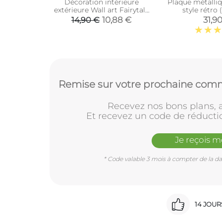
Décoration intérieure
Plaque métalli
extérieure Wall art Fairytale
style rétro 
40 cm (Rose)
fermi
10,88 €
31,9
14,90 €
Remise sur votre prochaine comm
Recevez nos bons plans, a
Et recevez un code de réducti
Je reçois 
* Code valable 3 mois à compter de la dat
14 JOU