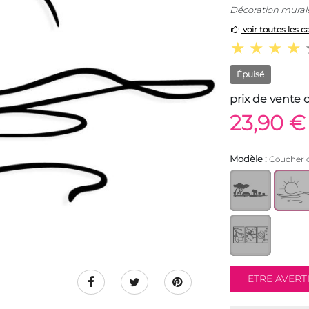
Décoration mural
voir toutes les c
Épuisé
prix de vente 
23,90 €
Modèle :
Coucher d