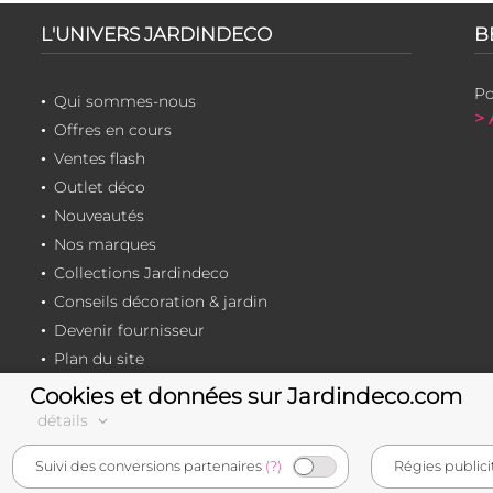
L'UNIVERS JARDINDECO
B
Po
Qui sommes-nous
> 
Offres en cours
Ventes flash
Outlet déco
Nouveautés
Nos marques
Collections Jardindeco
Conseils décoration & jardin
Devenir fournisseur
Plan du site
Cookies et données sur Jardindeco.com
détails
e-commerçant français
Suivi des conversions partenaires
(?)
Régies publici