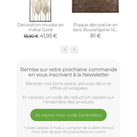
Décoration murale en
Plaque décorative en
Pla
métal Gold
bois Boulangerie 108
mét
x 42 cm
60
41,93 €
81 €
55,90 €
Remise sur votre prochaine commande
en vous inscrivant à la Newsletter
Recevez nos bons plans, astuces déco et
offres privilègiées
Et recevez un code de réduction valable sur
l'ensemble des produits
Je reçois mon code Jardindéco
* Code valable 3 mois à compter de la date d'envoi.
Hors frais de port et promotions en cours.