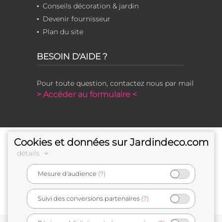
Conseils décoration & jardin
Devenir fournisseur
Plan du site
BESOIN D'AIDE ?
Pour toute question, contactez nous par mail
> Accéder au formulaire <
Cookies et données sur Jardindeco.com
détails
Mesure d'audience
(?)
e-commerçant français
Suivi des conversions partenaires
(?)